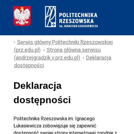
Serwis główny Politechniki Rzeszowskiej
(prz.edu.pl)
Strona główna serwisu
(andrzejgradzik.v.prz.edu.pl)
Deklaracja
dostępności
Deklaracja
dostępności
Politechnika Rzeszowska im. Ignacego
Łukasiewicza
zobowiązuje się zapewnić
dostępność swojej
strony internetowej
zgodnie z